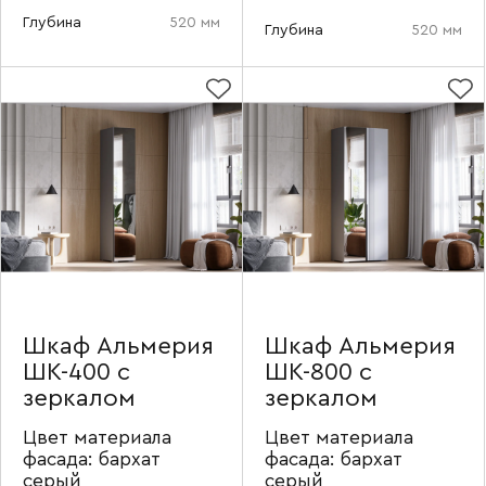
Номер телефона
Глубина
520 мм
Глубина
520 мм
Прикрепите логотип
компании
Отправить
Согласен с
политикой конфиденциальности
Шкаф Альмерия
Шкаф Альмерия
и обработкой данных.
ШК-400 с
ШК-800 с
зеркалом
зеркалом
Цвет материала
Цвет материала
фасада:
бархат
фасада:
бархат
серый
серый