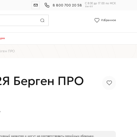
С 8:00 до 17:00 по МСК
8 800 700 20 58
пн-пт
Избранное
ции
рген ПРО
Я Берген ПРО
р
ивный характер и могут не соответствовать серийным образцам.