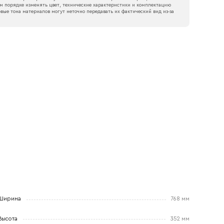
м порядке изменять цвет, технические характеристики и комплектацию
вые тона материалов могут неточно передавать их фактический вид из‑за
Ширина
768 мм
Высота
352 мм