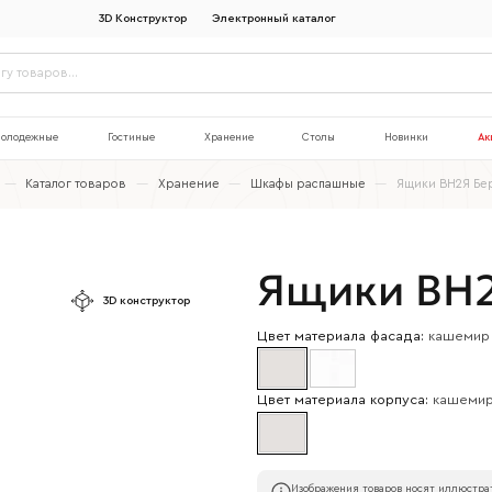
3D Конструктор
Электронный каталог
олодежные
Гостиные
Хранение
Столы
Новинки
Ак
—
Каталог товаров
—
Хранение
—
Шкафы распашные
—
Ящики ВН2Я Бе
Ящики ВН2
3D конструктор
Цвет материала фасада:
кашемир
Цвет материала корпуса:
кашеми
Изображения товаров носят иллюстрат