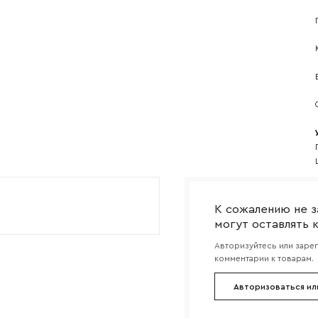
Прикрепите логотип компании
Согласен с
политикой конфиденциальности
и обра
Отправить
данных.
К сожалению не з
могут оставлять 
Авторизуйтесь или заре
комментарии к товарам.
Авторизоваться ил