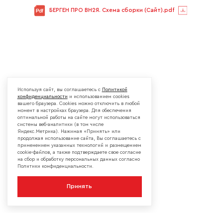
БЕРГЕН ПРО ВН2Я. Схема сборки (Сайт).pdf
Используя сайт, вы соглашаетесь с
Политикой
конфиденциальности
и использованием cookies
вашего браузера. Cookies можно отключить в любой
момент в настройках браузера. Для обеспечения
оптимальной работы на сайте могут использоваться
системы веб-аналитики (в том числе
Яндекс.Метрика). Нажимая «Принять» или
продолжая использование сайта, Вы соглашаетесь с
применением указанных технологий и размещением
cookie-файлов, а также подтверждаете свое согласие
на сбор и обработку персональных данных согласно
Политики конфиденциальности.
Принять