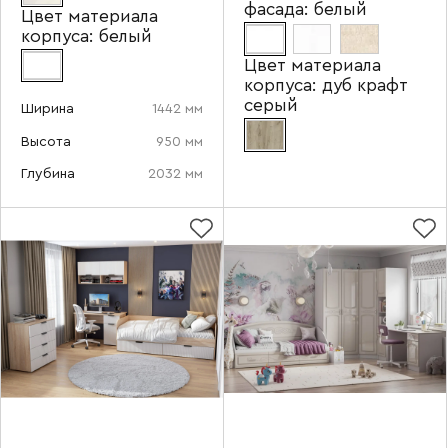
фасада:
белый
Цвет материала
Номер телефона
корпуса:
белый
Цвет материала
корпуса:
дуб крафт
серый
Ширина
1442 мм
Прикрепите логотип
Высота
950 мм
компании
Глубина
2032 мм
Отправить
Согласен с
политикой конфиденциальности
и обработкой данных.