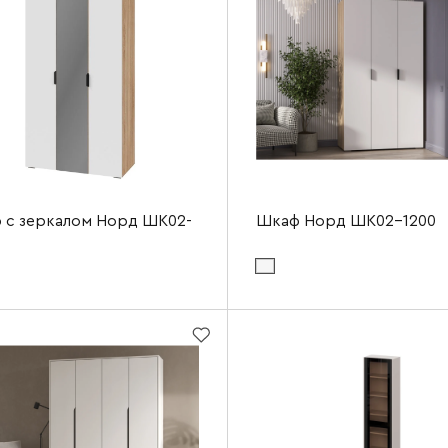
 c зеркалом Норд ШК02-
Шкаф Норд ШК02-1200
Цвет материала фасада:
софт пломбир
териала фасада:
софт пломбир
Цвет материала корпуса:
дуб сонома
ериала корпуса:
дуб сонома
Ширина
а
1200 мм
Высота
2200 мм
Глубина
а
570 мм