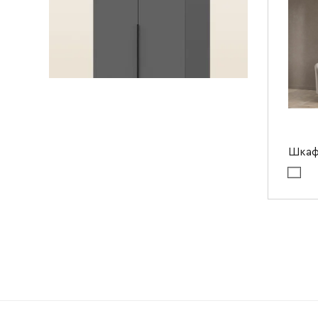
Глубин
Шкаф
Цвет ма
Цвет мат
Ширин
Высота
Глубин