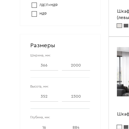
ЛДСП+МДФ
Шкаф
МДФ
(левы
Ваше имя
Цвет ма
Цвет мат
Ваш emai
Размеры
Ширин
Высота
Ширина, мм:
Глубин
Высота, мм:
Шкаф
Глубина, мм:
Цвет ма