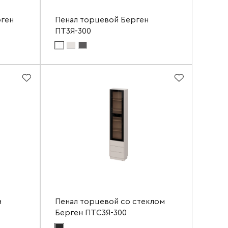
рген
Пенал торцевой Берген
ПТ3Я-300
Цвет материала фасада:
белое дерево
Цвет материала корпуса:
белое дерево
516 мм
Ширина
516 мм
400 мм
Высота
2200 мм
300 мм
Глубина
300 мм
боткой
н
Пенал торцевой со стеклом
Берген ПТС3Я-300
Цвет материала фасада:
софт черный