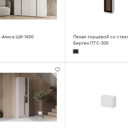
 Алиса ШК-1600
Пенал торцевой со стек
Берген ПТС-300
териала фасада:
белый гладкий
Цвет материала фасада:
софт черный
ериала корпуса:
белый
Цвет материала корпуса:
кашемир
а
1600 мм
Ширина
2100 мм
Высота
а
520 мм
Глубина