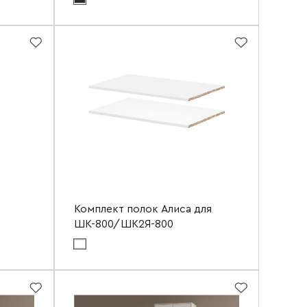
Цвет материала корпуса:
кашемир
400 мм
Ширина
516 мм
2200 мм
Высота
2200 мм
520 мм
Глубина
300 мм
я
Комплект полок Алиса для
ШК-800/ШК2Я-800
Цвет материала фасада:
белый гладкий
Цвет материала корпуса:
белый
366 мм
Ширина
766 мм