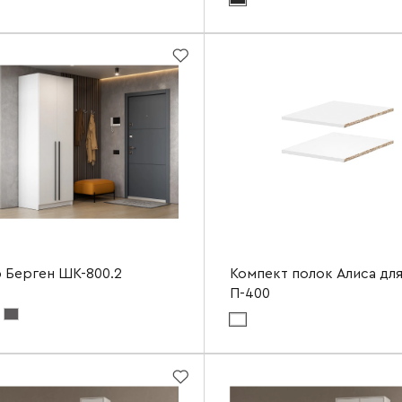
ериала корпуса:
белое дерево
Цвет материала корпуса:
белое дерево
а
800 мм
Ширина
2200 мм
Высота
а
520 мм
Глубина
 Берген ШК-800.2
Компект полок Алиса дл
П-400
териала фасада:
белое дерево
Цвет материала фасада:
белый гладкий
ериала корпуса:
белое дерево
Цвет материала корпуса:
белый
а
800 мм
Ширина
2200 мм