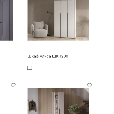
Шкаф Алиса ШК-1200
Цвет материала фасада:
белый гладкий
Цвет материала корпуса:
белый
1200 мм
Ширина
1200 мм
2200 мм
Высота
2100 мм
570 мм
Глубина
520 мм