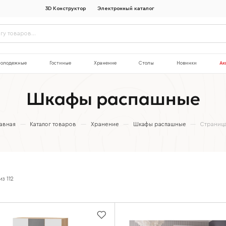
3D Конструктор
Электронный каталог
олодежные
Гостиные
Хранение
Столы
Новинки
Ак
Шкафы распашные
лавная
—
Каталог товаров
—
Хранение
—
Шкафы распашные
—
Страница
из
112