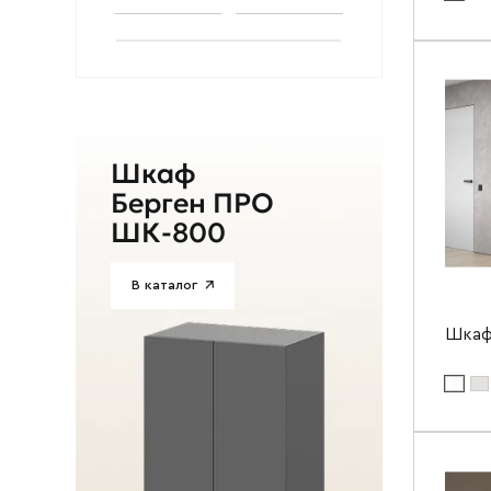
Цвет мат
Ширин
Высота
Глубин
Шкаф
Берген ПРО
ШК-800
В каталог
Шкаф
Цвет ма
Цвет мат
Ширин
Высота