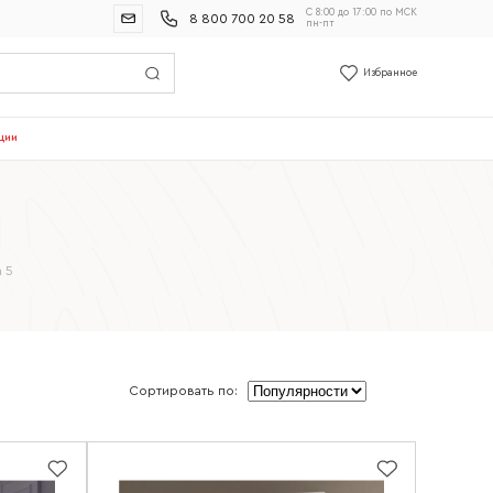
С 8:00 до 17:00 по МСК
8 800 700 20 58
пн-пт
Избранное
ции
 5
Сортировать по: