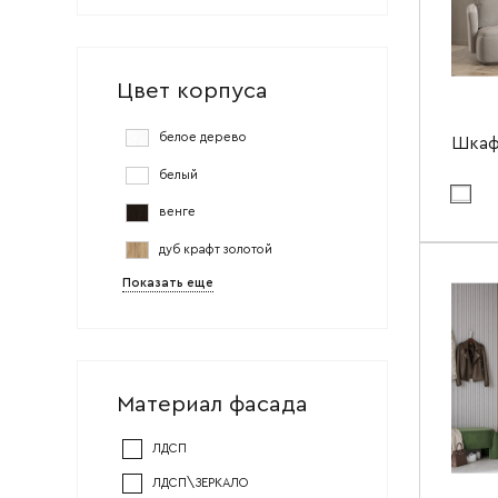
Цвет корпуса
белое дерево
Шкаф
белый
Цвет ма
венге
Цвет мат
дуб крафт золотой
Ширин
Показать еще
Высота
Глубин
Материал фасада
ЛДСП
ЛДСП\ЗЕРКАЛО