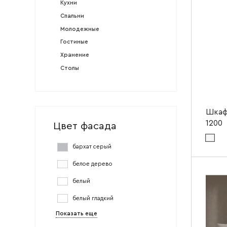
Кухни
Спальни
Молодежные
Гостиные
Хранение
Столы
Шкаф
1200
Цвет фасада
Цвет ма
бархат серый
Цвет мат
белое дерево
Ширин
белый
Высота
белый гладкий
Глубин
Показать еще