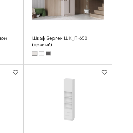
лом
Шкаф Берген ШК_П-650
(правый)
Цвет материала фасада:
кашемир
Цвет материала корпуса:
кашемир
516 мм
Ширина
650 мм
2200 мм
Высота
2200 мм
300 мм
Глубина
350 мм