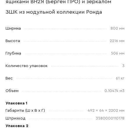
ящиками ВН2Я (Берген ПРО) и зеркалом
Прикрепите логотип
ЗШК из модульной коллекции Ронда
компании
Ширина
800 мм
Высота
2216 мм
Отправить
Глубина
506 мм
Количество упаковок
3
Согласен с
политикой конфиденциальности
и обработкой данных.
Вес
61 кг
Объем
0.10474 м3
Упаковка 1
Габариты (Ш x В x Г)
492 x 64 x 2202 мм
Штрихкод
3580000110178
Упаковка 2