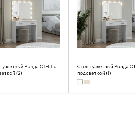
туалетный Ронда СТ-01 с
Стол туалетный Ронда СТ
еткой (2)
подсветкой (1)
териала фасада:
белое дерево
Цвет материала фасада:
белое дерево
ериала корпуса:
белое дерево
Цвет материала корпуса:
белое дерево
а
800 мм
Ширина
1445 мм
Высота
а
436 мм
Глубина