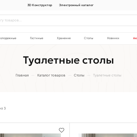
3D Конструктор
Электронный каталог
олодежные
Гостиные
Хранение
Столы
Новинки
Ак
Туалетные столы
Главная
—
Каталог товаров
—
Столы
—
Туалетные столы
из
3