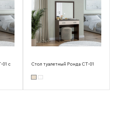
-01 с
Стол туалетный Ронда СТ-01
Цвет материала фасада:
дуб белфорд
Цвет материала корпуса:
венге
Ширина
800 мм
800 мм
Высота
1445 мм
1445 мм
Глубина
436 мм
436 мм