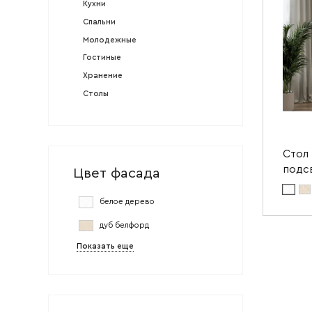
Кухни
Спальни
Молодежные
Гостиные
Хранение
Столы
Стол 
подсв
Цвет фасада
Цвет ма
белое дерево
Цвет мат
дуб белфорд
Ширин
Показать еще
Высота
Глубин