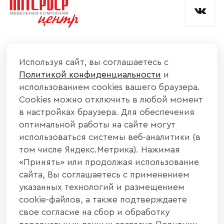
КОМПАНИЯ
Используя сайт, вы соглашаетесь с
Политикой конфиденциальности
и
КАТАЛОГ МЕБЕЛИ
использованием cookies вашего браузера.
Cookies можно отключить в любой момент
ИНФОРМАЦИЯ
в настройках браузера. Для обеспечения
оптимальной работы на сайте могут
использоваться системы веб-аналитики (в
НАШИ КОНТАКТЫ
том числе Яндекс.Метрика). Нажимая
«Принять» или продолжая использование
+7 800 700 20 58
+7 937 406 84 21
сайта, Вы соглашаетесь с применением
указанных технологий и размещением
440004, г. Пенза, ул. Рябова, д. 31
cookie-файлов, а также подтверждаете
свое согласие на сбор и обработку
info@interier-center.ru