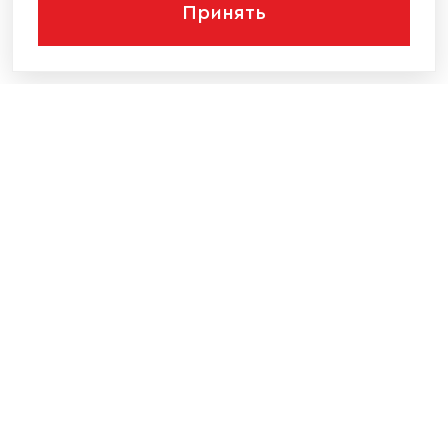
Принять
КОМПАНИЯ
КАТАЛОГ МЕБЕЛИ
ИНФОРМАЦИЯ
НАШИ КОНТАКТЫ