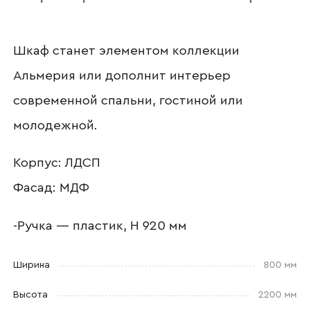
Шкаф станет элементом коллекции
Номер телефона
Альмерия или дополнит интерьер
современной спальни, гостиной или
молодежной.
Прикрепите логотип
компании
Корпус: ЛДСП
Фасад: МДФ
-Ручка — пластик, Н 920 мм
Отправить
Согласен с
политикой конфиденциальности
Ширина
800 мм
и обработкой данных.
Высота
2200 мм