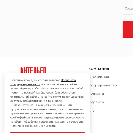
Тек
КОМПАНИЯ
О компании
Используя сайт, вы соглашаетесь с
Политикой
конфиденциальности
и использованием cookies
Сотрудничество
вашего браузера. Cookies можно отключить в любой
момент в настройках браузера. Для обеспечения
Контакты
Мы в социальных сетях:
оптимальной работы на сайте могут использоваться
системы веб-аналитики (в том числе
Сервисы
Яндекс.Метрика). Нажимая «Принять» или
продолжая использование сайта, Вы соглашаетесь с
Блог
применением указанных технологий и размещением
cookie-файлов, а также подтверждаете свое согласие
на сбор и обработку персональных данных согласно
Политики конфиденциальности.