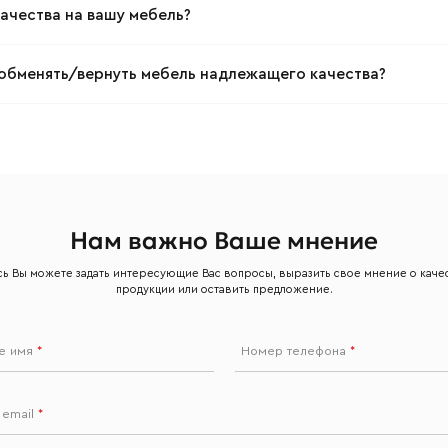
l
Номер телефона
качества на вашу мебель?
у обменять/вернуть мебель надлежащего качества?
Прикрепите логотип компании
Согласен с
политикой конфиденциальности
и обра
Отправить
данных.
Нам важно Ваше мнение
сь Вы можете задать интересующие Вас вопросы, выразить свое мнение о каче
продукции или оставить предложение.
е имя
*
Номер телефона
*
 email
*