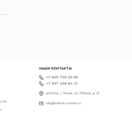
НАШИ КОНТАКТЫ
+7 800 700 20 58
+7 937 406 84 21
440004, г. Пенза, ул. Рябова, д. 31
ости
info@interier-center.ru
и