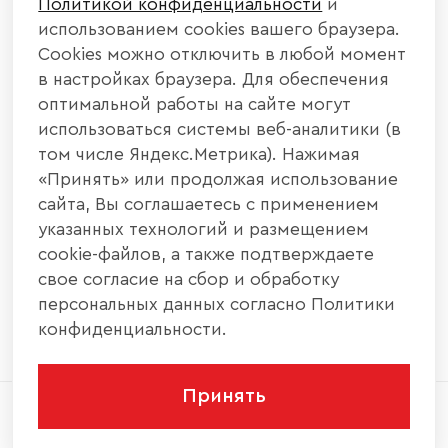
Политикой конфиденциальности
и
КАТАЛОГ МЕБЕЛИ
использованием cookies вашего браузера.
Cookies можно отключить в любой момент
ИНФОРМАЦИЯ
в настройках браузера. Для обеспечения
оптимальной работы на сайте могут
использоваться системы веб-аналитики (в
НАШИ КОНТАКТЫ
том числе Яндекс.Метрика). Нажимая
«Принять» или продолжая использование
+7 800 700 20 58
+7 937 406 84 21
сайта, Вы соглашаетесь с применением
указанных технологий и размещением
440004, г. Пенза, ул. Рябова, д. 31
cookie-файлов, а также подтверждаете
свое согласие на сбор и обработку
info@interier-center.ru
персональных данных согласно Политики
конфиденциальности.
Принять
2026 © ООО «Интерьер Центр» - Все права
защищены