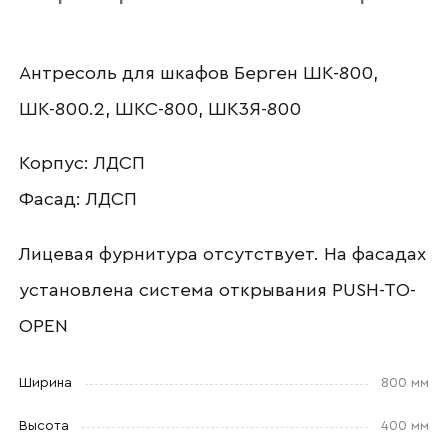
Наименование организации
Антресоль для шкафов Берген ШК-800,
ШК-800.2, ШКС-800, ШК3Я-800
Ваш email
Корпус: ЛДСП
Фасад: ЛДСП
Лицевая фурнитура отсутствует. На фасадах
Номер телефона
установлена система открывания PUSH-TO-
OPEN
Прикрепите логотип
компании
Ширина
800 мм
Высота
400 мм