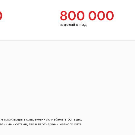
0
800 000
изделий в год
нам производить современную мебель в больших
альными сетями, так и партнерами мелкого опта.