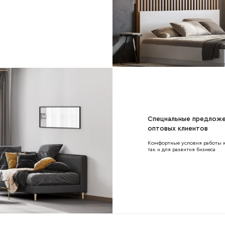
Наименование организации
l
Номер телефона
Специальные предложе
Прикрепите логотип компании
оптовых клиентов
Комфортные условия работы ка
так и для развития бизнеса
Согласен с
политикой конфиденциальности
и обра
Отправить
данных.