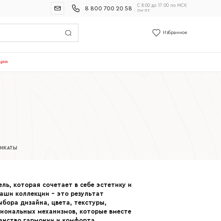
С 8:00 до 17:00 по МСК
8 800 700 20 58
пн-пт
Избранное
ции
ФИКАТЫ
ль, которая сочетает в себе эстетику и
аши коллекции – это результат
бора дизайна, цвета, текстуры,
циональных механизмов, которые вместе
анство гармонии и комфорта.