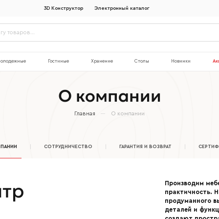
3D Конструктор
Электронный каталог
олодежные
Гостиные
Хранение
Столы
Новинки
Ак
О компании
Главная
О компании
ПАНИИ
СОТРУДНИЧЕСТВО
ГАРАНТИЯ И ВОЗВРАТ
СЕРТИ
нтр
Производим мебе
практичность. Н
продуманного вы
деталей и функ
создают простр