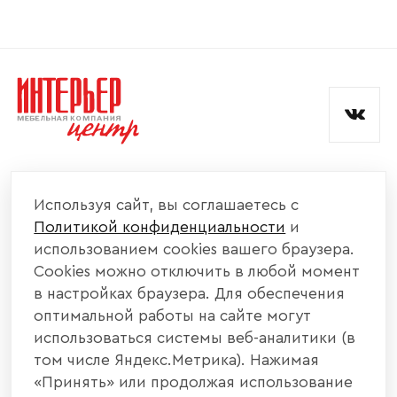
функции она должна выполнять. Если вы
любите смотреть телевизор, то выберите
стенку с местом для установки […]
КОМПАНИЯ
Используя сайт, вы соглашаетесь с
Политикой конфиденциальности
и
КАТАЛОГ МЕБЕЛИ
использованием cookies вашего браузера.
Cookies можно отключить в любой момент
ИНФОРМАЦИЯ
в настройках браузера. Для обеспечения
оптимальной работы на сайте могут
использоваться системы веб-аналитики (в
НАШИ КОНТАКТЫ
том числе Яндекс.Метрика). Нажимая
«Принять» или продолжая использование
+7 800 700 20 58
+7 937 406 84 21