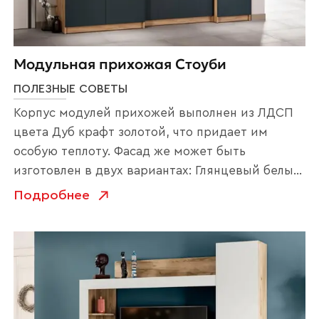
Ваше имя
Модульная прихожая Стоуби
ПОЛЕЗНЫЕ СОВЕТЫ
Корпус модулей прихожей выполнен из ЛДСП
цвета Дуб крафт золотой, что придает им
Наименование организации
особую теплоту. Фасад же может быть
изготовлен в двух вариантах: Глянцевый белый
или Серый графит – выбор за вами! В
Подробнее
коллекцию входит вешалка с большим
Ваш email
зеркалом и удобным отделением для обуви.
Это позволит вам оценить свой образ перед
выходом из дома и […]
Номер телефона