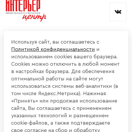
любите смотреть телевизор, то
выберите стенку с местом для
установки […]
КОМПАНИЯ
Используя сайт, вы соглашаетесь с
Политикой конфиденциальности
и
КАТАЛОГ МЕБЕЛИ
использованием cookies вашего браузера.
Cookies можно отключить в любой момент
ИНФОРМАЦИЯ
в настройках браузера. Для обеспечения
оптимальной работы на сайте могут
использоваться системы веб-аналитики (в
НАШИ КОНТАКТЫ
том числе Яндекс.Метрика). Нажимая
«Принять» или продолжая использование
+7 800 700 20 58
+7 937 406 84 21
сайта, Вы соглашаетесь с применением
указанных технологий и размещением
440004, г. Пенза, ул. Рябова, д. 31
cookie-файлов, а также подтверждаете
свое согласие на сбор и обработку