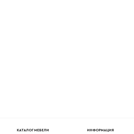
Наименование организации
l
Номер телефона
Прикрепите логотип компании
Согласен с
политикой конфиденциальности
и обра
Отправить
данных.
КАТАЛОГ МЕБЕЛИ
ИНФОРМАЦИЯ