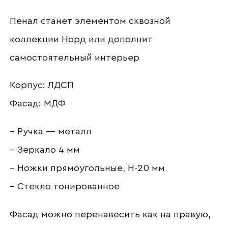
Пенал станет элементом сквозной
Ваш email
коллекции Норд или дополнит
самостоятельный интерьер
Номер телефона
Корпус: ЛДСП
Фасад: МДФ
Прикрепите логотип
– Ручка — металл
компании
– Зеркало 4 мм
– Ножки прямоугольные, Н-20 мм
– Стекло тонированное
Отправить
Фасад можно перенавесить как на правую,
Согласен с
политикой конфиденциальности