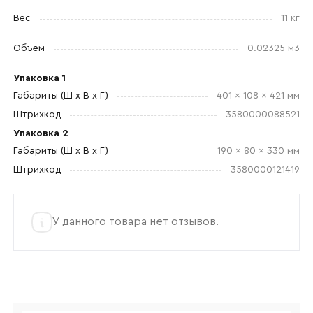
Отправить
Вес
11 кг
Согласен с
политикой конфиденциальности
Объем
0.02325 м3
и обработкой данных.
Упаковка 1
Габариты (Ш x В x Г)
401 x 108 x 421 мм
Штрихкод
3580000088521
Упаковка 2
Габариты (Ш x В x Г)
190 x 80 x 330 мм
Штрихкод
3580000121419
У данного товара нет отзывов.