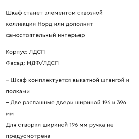
Наименование организации
Шкаф станет элементом сквозной
коллекции Норд или дополнит
самостоятельный интерьер
Ваш email
Корпус: ЛДСП
Фасад: МДФ/ЛДСП
Номер телефона
– Шкаф комплектуется выкатной штангой и
полками
Прикрепите логотип
– Две распашные двери шириной 196 и 396
компании
мм
Для створки шириной 196 мм ручка не
предусмотрена