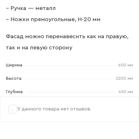
Отправить
– Ручка — металл
– Ножки прямоугольные, Н-20 мм
Согласен с
политикой конфиденциальности
и обработкой данных.
Фасад можно перенавесить как на правую,
так и на левую сторону
Ширина
600 мм
Высота
2200 мм
Глубина
450 мм
У данного товара нет отзывов.