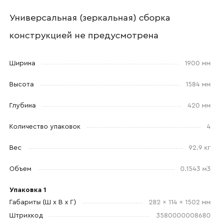
Универсальная (зеркальная) сборка
конструкцией не предусмотрена
Прикрепите логотип
компании
Ширина
1900 мм
Высота
1584 мм
Глубина
420 мм
Отправить
Количество упаковок
4
Согласен с
политикой конфиденциальности
Вес
92.9 кг
и обработкой данных.
Объем
0.1543 м3
Упаковка 1
Габариты (Ш x В x Г)
282 x 114 x 1502 мм
Штрихкод
3580000008680