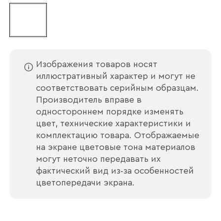
Наименование организации
Изображения товаров носят
Ваш email
иллюстративный характер и могут не
соответствовать серийным образцам.
Производитель вправе в
одностороннем порядке изменять
Номер телефона
цвет, технические характеристики и
комплектацию товара. Отображаемые
на экране цветовые тона материалов
могут неточно передавать их
Прикрепите логотип
фактический вид из‑за особенностей
компании
цветопередачи экрана.