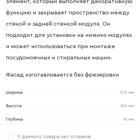
элемент, который выполняет декоративную
функцию и закрывает пространство между
Отправить
стеной и задней стенкой модуля. Он
подходит для установки на нижних модулях
Согласен с
политикой конфиденциальности
и обработкой данных.
и может использоваться при монтаже
посудомоечных и стиральных машин.
Фасад изготавливается без фрезеровки
Ширина
572 мм
Высота
816 мм
Глубина
16 мм
У данного товара нет отзывов.