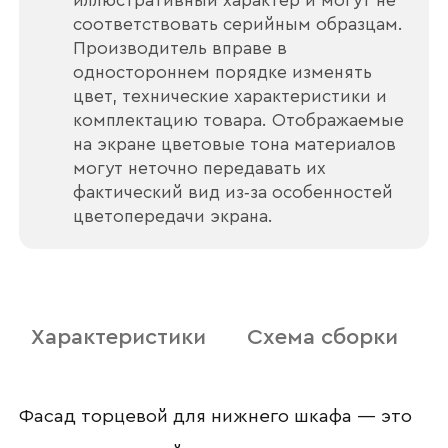
иллюстративный характер и могут не
соответствовать серийным образцам.
Производитель вправе в
Наименование организации
одностороннем порядке изменять
цвет, технические характеристики и
комплектацию товара. Отображаемые
на экране цветовые тона материалов
Ваш email
могут неточно передавать их
фактический вид из‑за особенностей
цветопередачи экрана.
Номер телефона
Характеристики
Схема сборки
Прикрепите логотип
компании
Фасад торцевой для нижнего шкафа — это