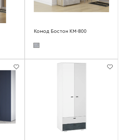
Комод Бостон КМ-800
Цвет материала фасада:
бетонный камень NEW
нь NEW
Цвет материала корпуса:
дуб крафт серый
ый
Ширина
800 мм
600 мм
Высота
1056 мм
930 мм
Глубина
400 мм
280 мм