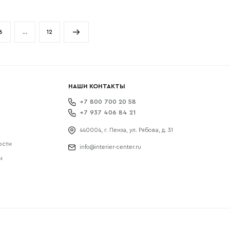
400 мм
Высота
2200 мм
2200 мм
Глубина
520 мм
400 мм
6
…
12
НАШИ КОНТАКТЫ
+7 800 700 20 58
+7 937 406 84 21
440004, г. Пенза, ул. Рябова, д. 31
ости
info@interier-center.ru
и