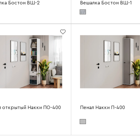
лка Бостон ВШ-2
Вешалка Бостон ВШ-1
териала фасада:
бетонный камень NEW
Цвет материала фасада:
бетонный каме
ериала корпуса:
дуб крафт серый
Цвет материала корпуса:
дуб крафт сер
а
600 мм
Ширина
2120 мм
Высота
а
500 мм
Глубина
л открытый Накки ПО-400
Пенал Накки П-400
териала фасада:
белый+серый+угольный
Цвет материала фасада:
серый
Цвет материала корпуса:
белый
ериала корпуса:
белый