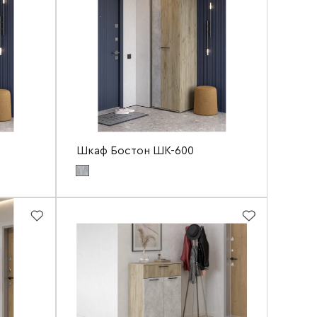
Высота
2200 мм
Глубина
420 мм
Шкаф Бостон ШК-600
нь NEW
Цвет материала фасада:
бетонный камень NEW
ый
Цвет материала корпуса:
дуб крафт серый
800 мм
Ширина
600 мм
2120 мм
Высота
2120 мм
боткой
500 мм
Глубина
500 мм