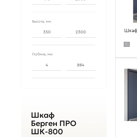
Высота, мм:
Шкаф
Цвет ма
Цвет мат
Глубина, мм:
Ширин
Высота
Глубин
Шкаф
Берген ПРО
ШК-800