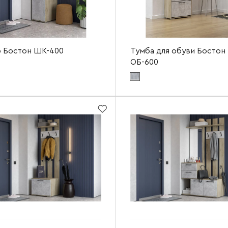
 Бостон ШК-400
Тумба для обуви Бостон
ОБ-600
териала фасада:
бетонный камень NEW
Цвет материала фасада:
бетонный каме
ериала корпуса:
дуб крафт серый
Цвет материала корпуса:
дуб крафт сер
а
400 мм
Ширина
2120 мм
Высота
а
500 мм
Глубина