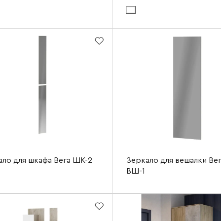
териала фасада:
белый
Цвет материала корпуса:
белый
ериала корпуса:
дуб крафт серый
Ширина
Высота
а
600 мм
Глубина
1200 мм
а
270 мм
ало для шкафа Вега ШК-2
Зеркало для вешалки Ве
ВШ-1