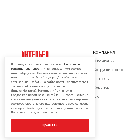
Ширин
Высота
Глубин
КОМПАНИЯ
О компании
Используя сайт, вы соглашаетесь с
Политикой
конфиденциальности
и использованием cookies
Сотрудничество
вашего браузера. Cookies можно отключить в любой
момент в настройках браузера. Для обеспечения
Контакты
Мы в социальных сетях:
оптимальной работы на сайте могут использоваться
системы веб-аналитики (в том числе
Сервисы
Яндекс.Метрика). Нажимая «Принять» или
продолжая использование сайта, Вы соглашаетесь с
Блог
применением указанных технологий и размещением
cookie-файлов, а также подтверждаете свое согласие
на сбор и обработку персональных данных согласно
Политики конфиденциальности.
Принять