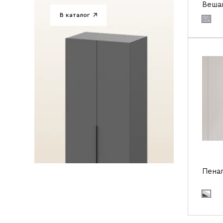
Веша
В каталог
Цвет ма
Цвет мат
Ширин
Высота
Глубин
Пена
Цвет ма
камень
Цвет мат