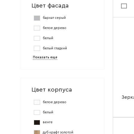
Цвет фасада
Цвет ма
Цвет мат
бархат серый
Ширин
белое дерево
Высота
белый
Глубин
белый гладкий
Показать еще
Цвет корпуса
Зерк
белое дерево
белый
венге
дуб крафт золотой