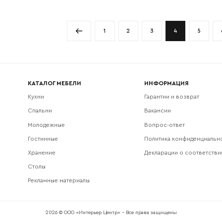
Ширина
а
400 мм
Высота
2200 мм
Глубина
1
2
3
4
5
а
400 мм
КАТАЛОГ МЕБЕЛИ
ИНФОРМАЦИЯ
Кухни
Гарантии и возврат
Спальни
Вакансии
Молодежные
Вопрос-ответ
Гостинные
Политика конфиденциальн
Хранение
Декларации о соответстви
Столы
Рекламные материалы
2026 © ООО «Интерьер Центр» - Все права защищены