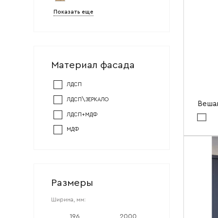
Показать еще
Материал фасада
Ваше имя
ЛДСП
Ваш emai
ЛДСП\ЗЕРКАЛО
Вешал
ЛДСП+МДФ
Цвет ма
МДФ
Цвет мат
Ширин
Высота
Глубин
Размеры
Ширина, мм: