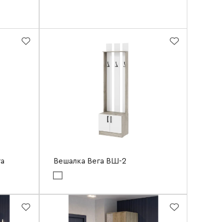
600 мм
1200 мм
20 мм
га
Вешалка Вега ВШ-2
Цвет материала фасада:
белый
Цвет материала корпуса:
дуб крафт серый
Ширина
600 мм