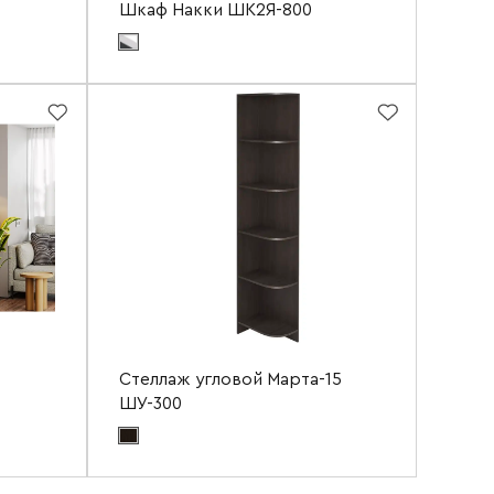
Шкаф Накки ШК2Я-800
нь NEW
Цвет материала фасада:
белый+серый+угольный
камень
ый
Цвет материала корпуса:
белый
1100 мм
Ширина
800 мм
2120 мм
Высота
2200 мм
450 мм
Глубина
550 мм
Стеллаж угловой Марта-15
ШУ-300
Цвет материала корпуса:
венге
Ширина
300 мм