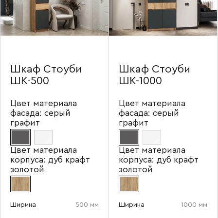
Отправить
Шкаф Стоуби
Шкаф Стоуби
Согласен с
политикой конфиденциальности
и обработкой данных.
ШК-500
ШК-1000
Цвет материала
Цвет материала
фасада:
серый
фасада:
серый
графит
графит
Цвет материала
Цвет материала
корпуса:
дуб крафт
корпуса:
дуб крафт
золотой
золотой
Ширина
500 мм
Ширина
1000 мм