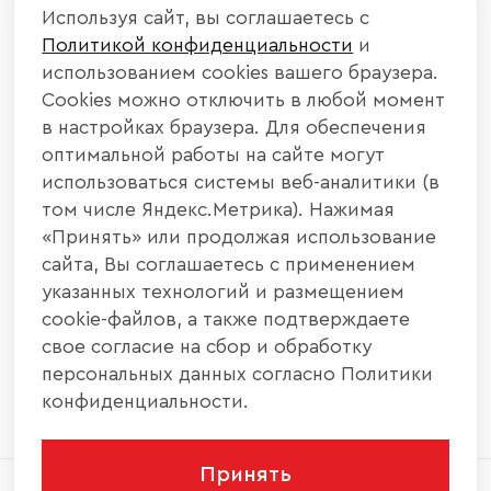
КОМПАНИЯ
Используя сайт, вы соглашаетесь с
Политикой конфиденциальности
и
КАТАЛОГ МЕБЕЛИ
использованием cookies вашего браузера.
Cookies можно отключить в любой момент
ИНФОРМАЦИЯ
в настройках браузера. Для обеспечения
оптимальной работы на сайте могут
использоваться системы веб-аналитики (в
НАШИ КОНТАКТЫ
том числе Яндекс.Метрика). Нажимая
«Принять» или продолжая использование
+7 800 700 20 58
+7 937 406 84 21
сайта, Вы соглашаетесь с применением
указанных технологий и размещением
440004, г. Пенза, ул. Рябова, д. 31
cookie-файлов, а также подтверждаете
свое согласие на сбор и обработку
info@interier-center.ru
персональных данных согласно Политики
конфиденциальности.
Принять