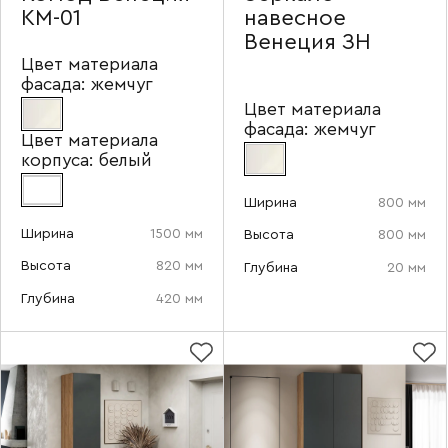
КМ-01
навесное
Венеция ЗН
Цвет материала
Наименование организации
фасада:
жемчуг
Цвет материала
фасада:
жемчуг
Цвет материала
корпуса:
белый
Ваш email
Ширина
800 мм
Ширина
1500 мм
Высота
800 мм
Высота
820 мм
Глубина
20 мм
Номер телефона
Глубина
420 мм
Прикрепите логотип
компании