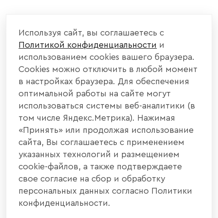
КОМПАНИЯ
Используя сайт, вы соглашаетесь с
Политикой конфиденциальности
и
КАТАЛОГ МЕБЕЛИ
использованием cookies вашего браузера.
Cookies можно отключить в любой момент
ИНФОРМАЦИЯ
в настройках браузера. Для обеспечения
оптимальной работы на сайте могут
использоваться системы веб-аналитики (в
НАШИ КОНТАКТЫ
том числе Яндекс.Метрика). Нажимая
«Принять» или продолжая использование
+7 800 700 20 58
+7 937 406 84 21
сайта, Вы соглашаетесь с применением
указанных технологий и размещением
440004, г. Пенза, ул. Рябова, д. 31
cookie-файлов, а также подтверждаете
свое согласие на сбор и обработку
info@interier-center.ru
персональных данных согласно Политики
конфиденциальности.