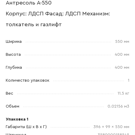
Антресоль А-550
Корпус: ЛДСП Фасад: ЛДСП Механизм:
толкатель и газлифт
Номер телефона
Ширина
550 мм
Высота
400 мм
Прикрепите логотип
компании
Глубина
400 мм
Количество упаковок
1
Вес
11.5 кг
Отправить
Объем
0.02156 м3
Согласен с
политикой конфиденциальности
Упаковка 1
и обработкой данных.
Габариты (Ш x В x Г)
396 x 99 x 550 мм
Штрихкод
3580000158545