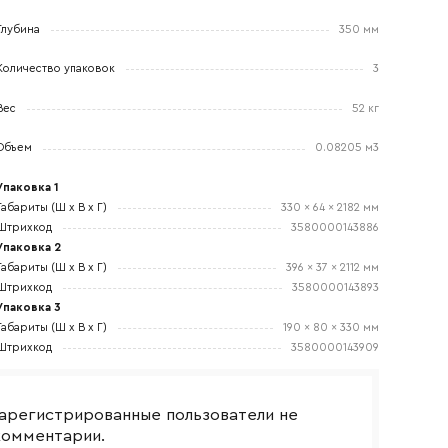
Глубина
350 мм
Количество упаковок
3
Вес
52 кг
Объем
0.08205 м3
боткой
Упаковка 1
Габариты (Ш x В x Г)
330 x 64 x 2182 мм
Штрихкод
3580000143886
Упаковка 2
Габариты (Ш x В x Г)
396 x 37 x 2112 мм
Штрихкод
3580000143893
Упаковка 3
Габариты (Ш x В x Г)
190 x 80 x 330 мм
Штрихкод
3580000143909
арегистрированные пользователи не
комментарии.