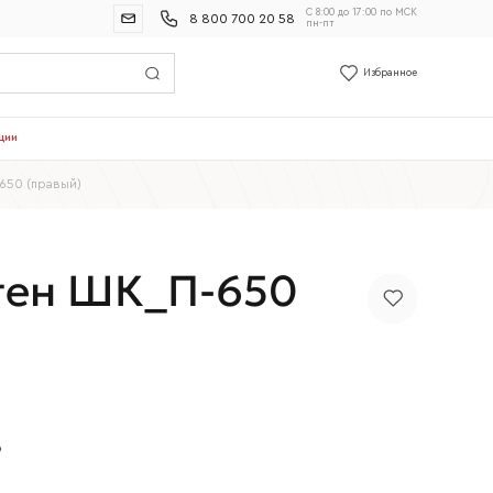
С 8:00 до 17:00 по МСК
8 800 700 20 58
пн-пт
Избранное
ции
650 (правый)
ген ШК_П-650
р