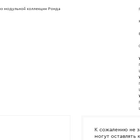
l
Номер телефона
из модульной коллекции Ронда
Прикрепите логотип компании
Согласен с
политикой конфиденциальности
и обра
Отправить
данных.
К сожалению не з
могут оставлять 