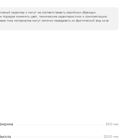
ивный характер и могут не соответствовать серийным образцам.
м порядке изменять цвет, технические характеристики и комплектацию
вые тона материалов могут неточно передавать их фактический вид из‑за
Ширина
650 мм
Высота
2200 мм