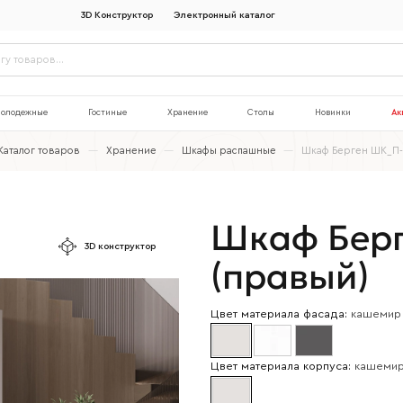
3D Конструктор
Электронный каталог
олодежные
Гостиные
Хранение
Столы
Новинки
Ак
Каталог товаров
—
Хранение
—
Шкафы распашные
—
Шкаф Берген ШК_П-
Шкаф Бер
3D конструктор
(правый)
Цвет материала фасада:
кашемир
Цвет материала корпуса:
кашеми