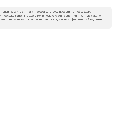
ивный характер и могут не соответствовать серийным образцам.
м порядке изменять цвет, технические характеристики и комплектацию
вые тона материалов могут неточно передавать их фактический вид из‑за
боткой