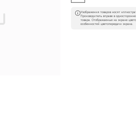
Изображения товаров носят иллюстрат
Производитель вправе в односторонне
товара. Отображаемые на экране цвето
особенностей цветопередачи экрана.
Наименование организации
l
Номер телефона
Прикрепите логотип компании
Согласен с
политикой конфиденциальности
и обра
Отправить
данных.