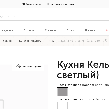
3D Конструктор
Электронный каталог
олодежные
Гостиные
Хранение
Столы
Новинки
Ак
Главная
—
Каталог товаров
—
Misc
—
Кухня Кельн 2,1 м_1 (Опал светлый)
Кухня Кель
3D конструктор
светлый)
Цвет материала фасада:
софт кар
Цвет материала корпуса:
белый