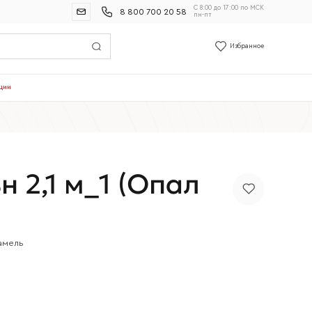
С 8:00 до 17:00 по МСК
8 800 700 20 58
пн-пт
Избранное
ции
н 2,1 м_1 (Опал
амель