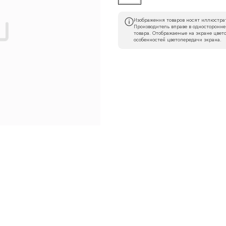
Изображения товаров носят иллюстрат
Производитель вправе в односторонне
товара. Отображаемые на экране цвето
особенностей цветопередачи экрана.
Наименование организации
l
Номер телефона
Прикрепите логотип компании
Согласен с
политикой конфиденциальности
и обра
Отправить
данных.