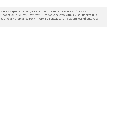
ивный характер и могут не соответствовать серийным образцам.
м порядке изменять цвет, технические характеристики и комплектацию
вые тона материалов могут неточно передавать их фактический вид из‑за
боткой