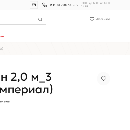
С 8:00 до 17:00 по МСК
8 800 700 20 58
пн-пт
Избранное
ции
л)
н 2,0 м_3
мпериал)
амель