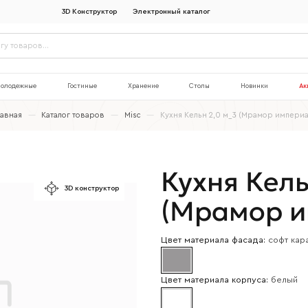
3D Конструктор
Электронный каталог
олодежные
Гостиные
Хранение
Столы
Новинки
Ак
лавная
—
Каталог товаров
—
Misc
—
Кухня Кельн 2,0 м_3 (Мрамор империа
Кухня Кель
3D конструктор
(Мрамор и
Цвет материала фасада:
софт кар
Цвет материала корпуса:
белый