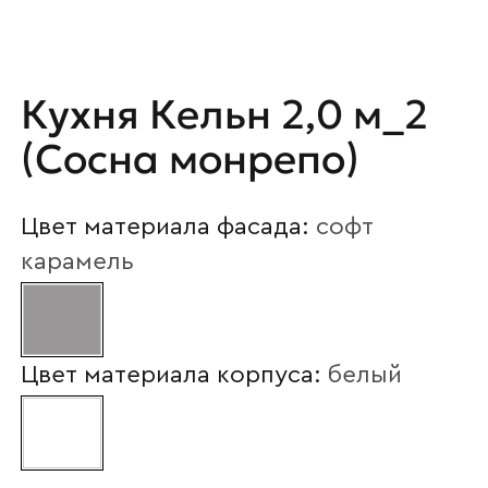
Ваше имя
Кухня Кельн 2,0 м_2
Наименование организации
(Сосна монрепо)
Цвет материала фасада:
софт
Ваш email
карамель
Номер телефона
Цвет материала корпуса:
белый
Прикрепите логотип
компании