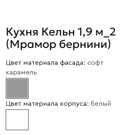
Ваше имя
Кухня Кельн 1,9 м_2
Наименование организации
(Мрамор бернини)
Цвет материала фасада:
софт
Ваш email
карамель
Номер телефона
Цвет материала корпуса:
белый
Прикрепите логотип
компании