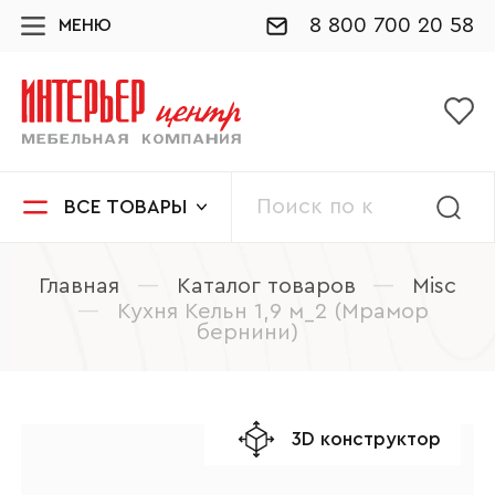
8 800 700 20 58
МЕНЮ
ВСЕ ТОВАРЫ
Главная
—
Каталог товаров
—
Misc
—
Кухня Кельн 1,9 м_2 (Мрамор
бернини)
3D конструктор