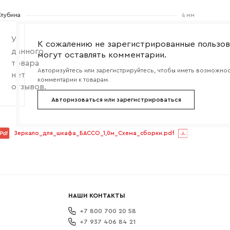
боткой
Глубина
4 мм
У
К сожалению не зарегистрированные пользов
данного
могут оставлять комментарии.
товара
Авторизуйтесь или зарегистрируйтесь, чтобы иметь возможнос
нет
комментарии к товарам.
отзывов.
Авторизоваться или зарегистрироваться
Зеркало_для_шкафа_БАССО_1,0м_Схема_сборки.pdf
НАШИ КОНТАКТЫ
+7 800 700 20 58
+7 937 406 84 21