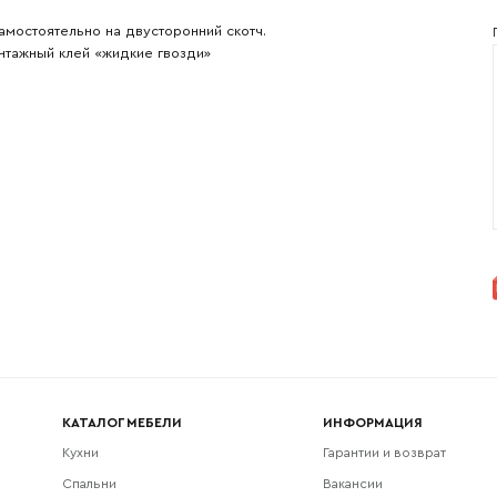
Согласен с
политикой конфиденциальности
и обра
Отправить
данных.
амостоятельно на двусторонний скотч.
тажный клей «жидкие гвозди»
КАТАЛОГ МЕБЕЛИ
ИНФОРМАЦИЯ
Кухни
Гарантии и возврат
Спальни
Вакансии