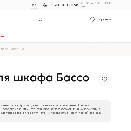
С 8:00 до 17:00 по МСК
8 800 700 20 58
пн-пт
Избранное
ции
шкафа Бассо 1,0 м
ля шкафа Бассо
ивный характер и могут не соответствовать серийным образцам.
м порядке изменять цвет, технические характеристики и комплектацию
вые тона материалов могут неточно передавать их фактический вид из‑за