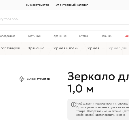
3D Конструктор
Электронный каталог
олодежные
Гостиные
Хранение
Столы
Новинки
Ак
алог товаров
—
Хранение
—
Зеркала и полки
—
Зеркала
—
Зеркало для 
Зеркало д
3D конструктор
1,0 м
Изображения товаров носят иллюстрат
Производитель вправе в односторонне
товара. Отображаемые на экране цвето
особенностей цветопередачи экрана.