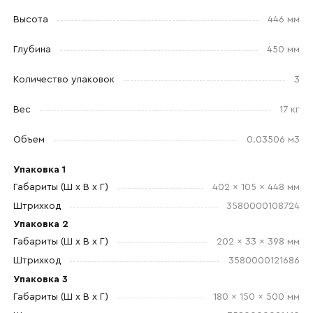
Высота
446 мм
Глубина
450 мм
Количество упаковок
3
Отправить
Вес
17 кг
Согласен с
политикой конфиденциальности
и обработкой данных.
Объем
0.03506 м3
Упаковка 1
Габариты (Ш x В x Г)
402 x 105 x 448 мм
Штрихкод
3580000108724
Упаковка 2
Габариты (Ш x В x Г)
202 x 33 x 398 мм
Штрихкод
3580000121686
Упаковка 3
Габариты (Ш x В x Г)
180 x 150 x 500 мм