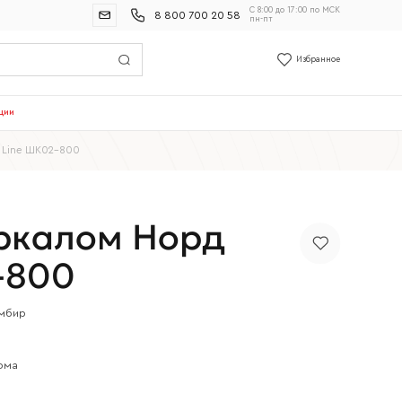
С 8:00 до 17:00 по МСК
8 800 700 20 58
пн-пт
Избранное
ции
 Line ШК02-800
ркалом Норд
-800
мбир
ома