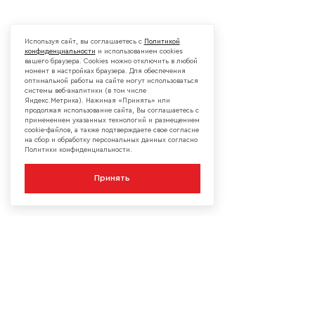
Используя сайт, вы соглашаетесь с
Политикой
конфиденциальности
и использованием cookies
вашего браузера. Cookies можно отключить в любой
момент в настройках браузера. Для обеспечения
оптимальной работы на сайте могут использоваться
системы веб-аналитики (в том числе
Яндекс.Метрика). Нажимая «Принять» или
продолжая использование сайта, Вы соглашаетесь с
применением указанных технологий и размещением
cookie-файлов, а также подтверждаете свое согласие
на сбор и обработку персональных данных согласно
Политики конфиденциальности.
Принять
КОМПАНИЯ
О компании
Сотрудничество
Контакты
Мы в социальных сетях: