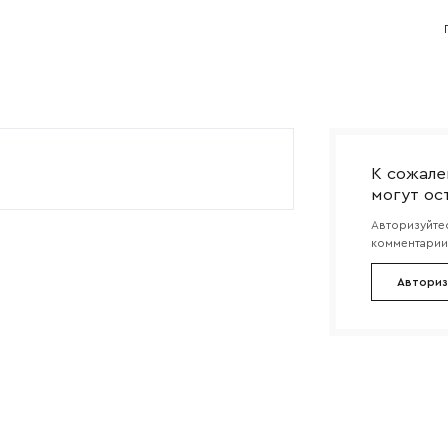
Согласен с
политикой конфиденциальности
и обра
Отправить
данных.
К сожале
могут ос
Авторизуйтес
комментарии 
Авториз