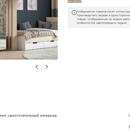
Изображения товаров носят иллюстрат
Производитель вправе в односторонне
товара. Отображаемые на экране цвето
особенностей цветопередачи экрана.
Наименование организации
l
Номер телефона
лнит самостоятельный интерьер
Прикрепите логотип компании