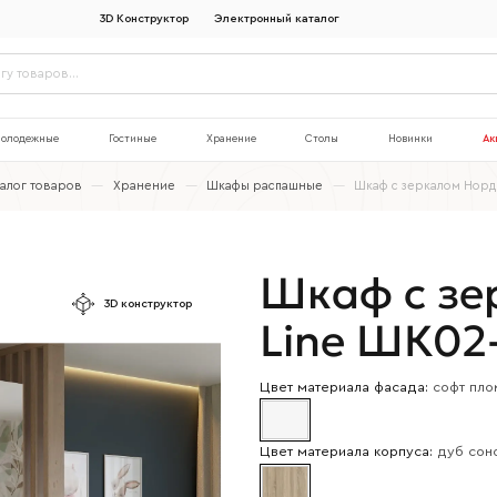
3D Конструктор
Электронный каталог
олодежные
Гостиные
Хранение
Столы
Новинки
Ак
талог товаров
—
Хранение
—
Шкафы распашные
—
Шкаф c зеркалом Норд
Шкаф c зе
3D конструктор
Line ШК02
Цвет материала фасада:
софт пло
Цвет материала корпуса:
дуб сон