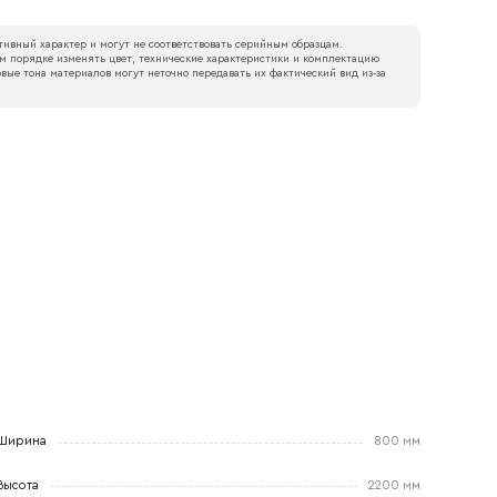
ивный характер и могут не соответствовать серийным образцам.
м порядке изменять цвет, технические характеристики и комплектацию
вые тона материалов могут неточно передавать их фактический вид из‑за
Ширина
800 мм
Высота
2200 мм