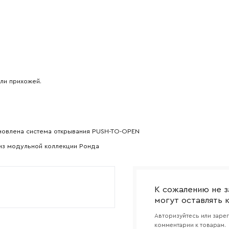
Прикрепите логотип компании
Согласен с
политикой конфиденциальности
и обра
Отправить
данных.
ли прихожей.
тановлена система открывания PUSH-TO-OPEN
из модульной коллекции Ронда
К сожалению не з
могут оставлять 
Авторизуйтесь или заре
комментарии к товарам.