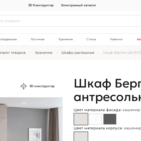
3D Конструктор
Электронный каталог
олодежные
Гостиные
Хранение
Столы
Новинки
Ак
аталог товаров
—
Хранение
—
Шкафы распашные
—
Шкаф Берген ШК-800
Шкаф Берг
3D конструктор
антресоль
Цвет материала фасада:
кашемир
Цвет материала корпуса:
кашеми