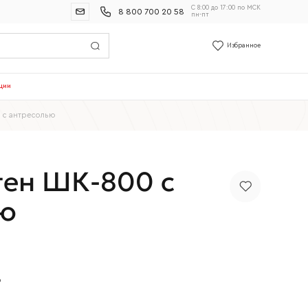
С 8:00 до 17:00 по МСК
8 800 700 20 58
пн-пт
Избранное
ции
 с антресолью
ен ШК-800 с
ю
р