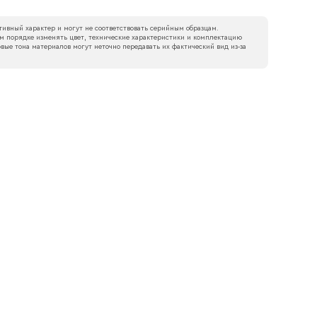
ивный характер и могут не соответствовать серийным образцам.
м порядке изменять цвет, технические характеристики и комплектацию
вые тона материалов могут неточно передавать их фактический вид из‑за