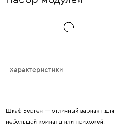
Наименование организации
Ваш email
Характеристики
Номер телефона
Шкаф Берген — отличный вариант для
Прикрепите логотип
компании
небольшой комнаты или прихожей.