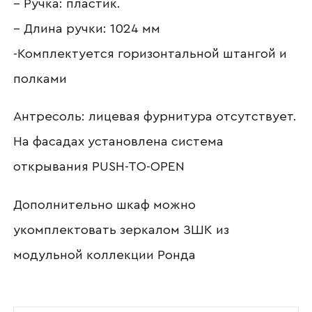
– Ручка: пластик.
– Длина ручки: 1024 мм
Отправить
-Комплектуется горизонтальной штангой и
полками
Согласен с
политикой конфиденциальности
и обработкой данных.
Антресоль: лицевая фурнитура отсутствует.
На фасадах установлена система
открывания PUSH-TO-OPEN
Дополнительно шкаф можно
укомплектовать зеркалом ЗШК из
модульной коллекции Ронда