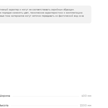
ивный характер и могут не соответствовать серийным образцам.
м порядке изменять цвет, технические характеристики и комплектацию
вые тона материалов могут неточно передавать их фактический вид из‑за
Ширина
400 мм
Высота
2200 мм