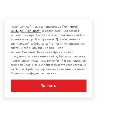
Используя сайт, вы соглашаетесь с
Политикой
конфиденциальности
и использованием cookies
вашего браузера. Cookies можно отключить в любой
момент в настройках браузера. Для обеспечения
оптимальной работы на сайте могут использоваться
системы веб-аналитики (в том числе
Яндекс.Метрика). Нажимая «Принять» или
продолжая использование сайта, Вы соглашаетесь с
применением указанных технологий и размещением
cookie-файлов, а также подтверждаете свое согласие
на сбор и обработку персональных данных согласно
Политики конфиденциальности.
Принять
КОМПАНИЯ
О компании
Сотрудничество