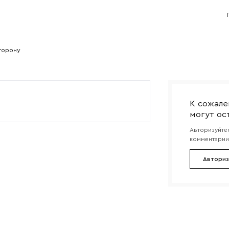
Согласен с
политикой конфиденциальности
и обра
Отправить
данных.
торону
К сожале
могут ос
Авторизуйтес
комментарии 
Авториз