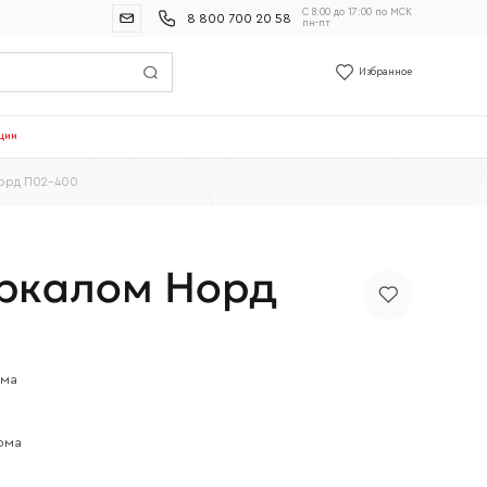
С 8:00 до 17:00 по МСК
8 800 700 20 58
пн-пт
Избранное
ции
Норд П02-400
еркалом Норд
ома
ома