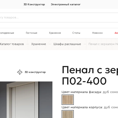
3D Конструктор
Электронный каталог
олодежные
Гостиные
Хранение
Столы
Новинки
Ак
Каталог товаров
—
Хранение
—
Шкафы распашные
—
Пенал с зеркалом 
Пенал с з
3D конструктор
П02-400
Цвет материала фасада:
дуб сон
Цвет материала корпуса:
дуб сон