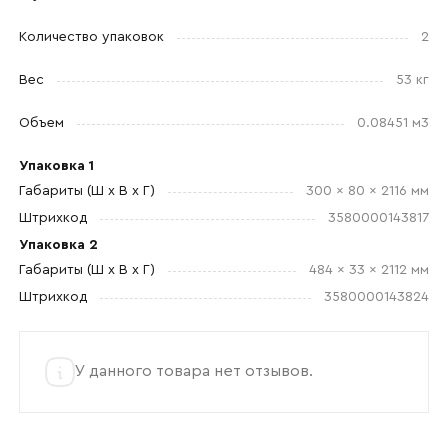
Количество упаковок
2
Отправить
Вес
53 кг
Согласен с
политикой конфиденциальности
и обработкой данных.
Объем
0.08451 м3
Упаковка 1
Габариты (Ш x В x Г)
300 x 80 x 2116 мм
Штрихкод
3580000143817
Упаковка 2
Габариты (Ш x В x Г)
484 x 33 x 2112 мм
Штрихкод
3580000143824
У данного товара нет отзывов.