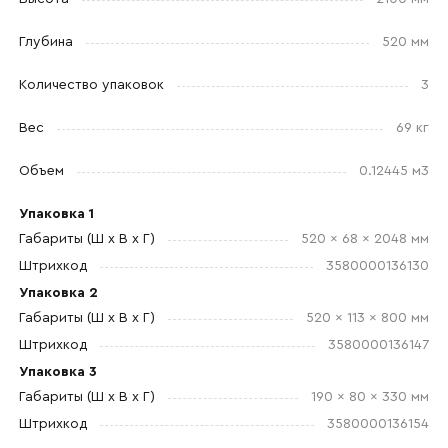
Глубина
520 мм
Количество упаковок
3
Отправить
Вес
69 кг
Согласен с
политикой конфиденциальности
Объем
0.12445 м3
и обработкой данных.
Упаковка 1
Габариты (Ш x В x Г)
520 x 68 x 2048 мм
Штрихкод
3580000136130
Упаковка 2
Габариты (Ш x В x Г)
520 x 113 x 800 мм
Штрихкод
3580000136147
Упаковка 3
Габариты (Ш x В x Г)
190 x 80 x 330 мм
Штрихкод
3580000136154