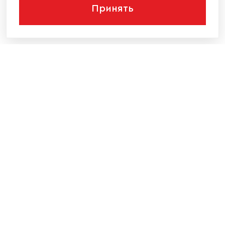
Принять
КОМПАНИЯ
КАТАЛОГ МЕБЕЛИ
ИНФОРМАЦИЯ
НАШИ КОНТАКТЫ