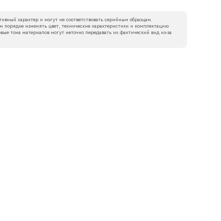
ивный характер и могут не соответствовать серийным образцам.
м порядке изменять цвет, технические характеристики и комплектацию
вые тона материалов могут неточно передавать их фактический вид из‑за