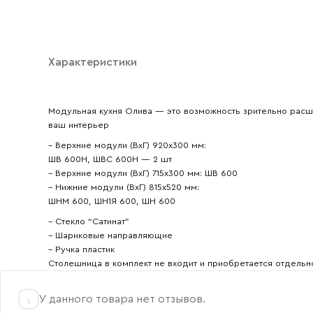
Ваш emai
Характеристики
Модульная кухня Олива — это возможность зрительно расши
ваш интерьер
– Верхние модули (ВхГ) 920х300 мм:
ШВ 600Н, ШВС 600Н — 2 шт
– Верхние модули (ВхГ) 715х300 мм: ШВ 600
– Нижние модули (ВхГ) 815х520 мм:
ШНМ 600, ШН1Я 600, ШН 600
– Стекло “Сатинат”
– Шариковые направляющие
– Ручка пластик
Столешница в комплект не входит и приобретается отдельн
У данного товара нет отзывов.