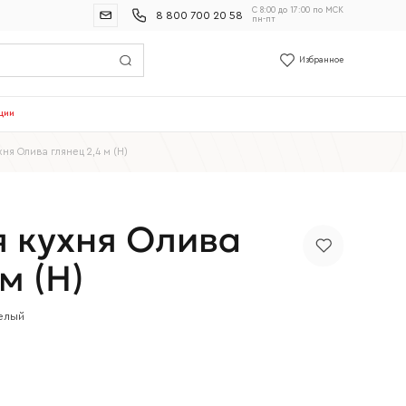
С 8:00 до 17:00 по МСК
8 800 700 20 58
пн-пт
Избранное
ции
ня Олива глянец 2,4 м (Н)
 кухня Олива
м (Н)
елый