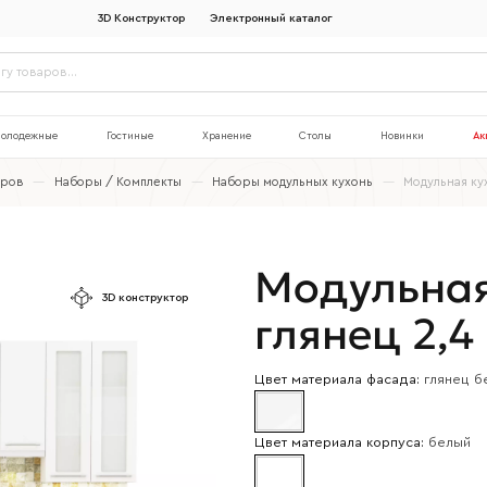
3D Конструктор
Электронный каталог
олодежные
Гостиные
Хранение
Столы
Новинки
Ак
аров
—
Наборы / Комплекты
—
Наборы модульных кухонь
—
Модульная кух
Модульная
3D конструктор
глянец 2,4 
Цвет материала фасада:
глянец б
Цвет материала корпуса:
белый