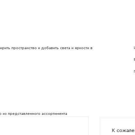
l
Номер телефона
Прикрепите логотип компании
рить пространство и добавить света и яркости в
Согласен с
политикой конфиденциальности
и обра
Отправить
данных.
о из представленного ассортимента
К сожале