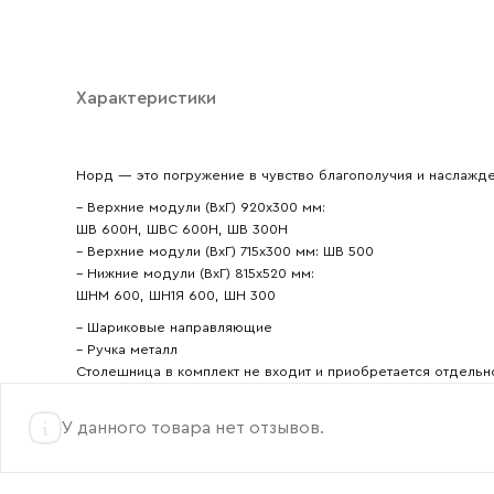
Ваш emai
Характеристики
Норд — это погружение в чувство благополучия и наслажде
– Верхние модули (ВхГ) 920х300 мм:
ШВ 600Н, ШВС 600Н, ШВ 300Н
– Верхние модули (ВхГ) 715х300 мм: ШВ 500
– Нижние модули (ВхГ) 815х520 мм:
ШНМ 600, ШН1Я 600, ШН 300
– Шариковые направляющие
– Ручка металл
Столешница в комплект не входит и приобретается отдельн
У данного товара нет отзывов.