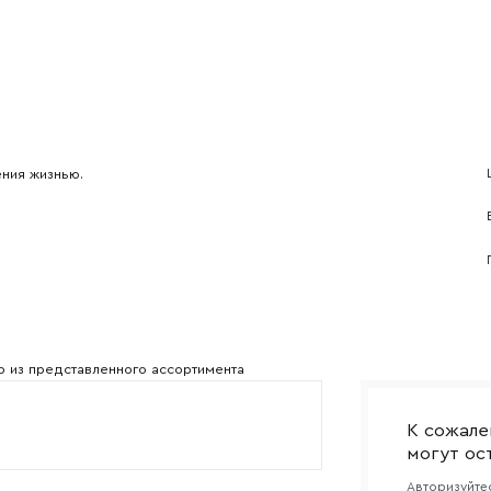
l
Номер телефона
Прикрепите логотип компании
Согласен с
политикой конфиденциальности
и обра
Отправить
ния жизнью.
данных.
о из представленного ассортимента
К сожале
могут ос
Авторизуйтес