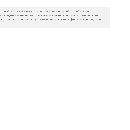
ивный характер и могут не соответствовать серийным образцам.
м порядке изменять цвет, технические характеристики и комплектацию
вые тона материалов могут неточно передавать их фактический вид из‑за