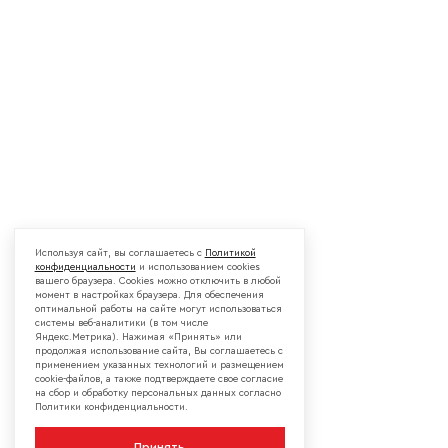
Используя сайт, вы соглашаетесь с
Политикой
конфиденциальности
и использованием cookies
вашего браузера. Cookies можно отключить в любой
момент в настройках браузера. Для обеспечения
оптимальной работы на сайте могут использоваться
системы веб-аналитики (в том числе
Яндекс.Метрика). Нажимая «Принять» или
продолжая использование сайта, Вы соглашаетесь с
применением указанных технологий и размещением
cookie-файлов, а также подтверждаете свое согласие
на сбор и обработку персональных данных согласно
Политики конфиденциальности.
Принять