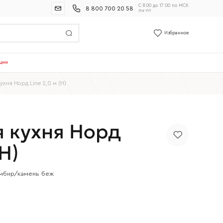
С 8:00 до 17:00 по МСК
8 800 700 20 58
пн-пт
Избранное
ции
ухня Норд Line 2,0 м (Н)
 кухня Норд
(Н)
мбир/камень беж