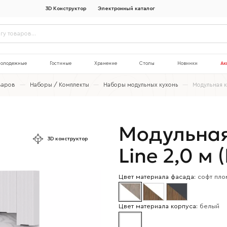
3D Конструктор
Электронный каталог
олодежные
Гостиные
Хранение
Столы
Новинки
Ак
варов
—
Наборы / Комплекты
—
Наборы модульных кухонь
—
Модульная к
Модульная
3D конструктор
Line 2,0 м 
Цвет материала фасада:
софт пло
Цвет материала корпуса:
белый