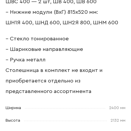
ШВС 400 — 2 шт, ШВ 400, ШВ 600
– Нижние модули (ВхГ) 815х520 мм:
Отправить
ШН1Я 400, ШНД 600, ШН2Я 800, ШНМ 600
Согласен с
политикой конфиденциальности
– Стекло тонированное
и обработкой данных.
– Шариковые направляющие
– Ручка металл
Столешница в комплект не входит и
приобретается отдельно из
представленного ассортимента
Ширина
2400 мм
Высота
2132 мм