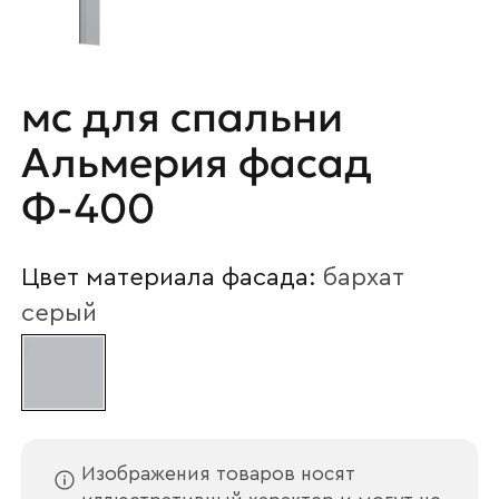
Наименование организации
мс для спальни
Альмерия фасад
Ф-400
Ваш email
Цвет материала фасада:
бархат
серый
Номер телефона
Прикрепите логотип
компании
Изображения товаров носят