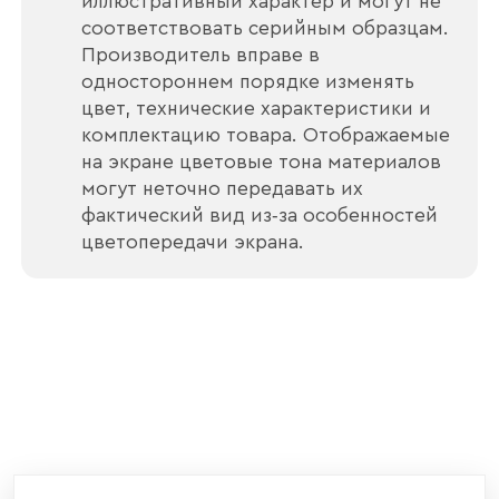
иллюстративный характер и могут не
соответствовать серийным образцам.
Производитель вправе в
одностороннем порядке изменять
Отправить
цвет, технические характеристики и
комплектацию товара. Отображаемые
Согласен с
политикой конфиденциальности
на экране цветовые тона материалов
и обработкой данных.
могут неточно передавать их
фактический вид из‑за особенностей
цветопередачи экрана.