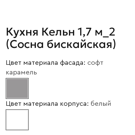
Ваше имя
Кухня Кельн 1,7 м_2
Наименование организации
(Сосна бискайская)
Цвет материала фасада:
софт
Ваш email
карамель
Номер телефона
Цвет материала корпуса:
белый
Прикрепите логотип
компании