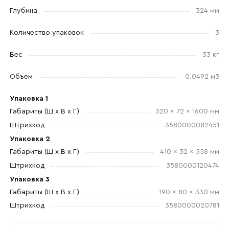
Глубина
324 мм
Количество упаковок
3
Отправить
Вес
33 кг
Согласен с
политикой конфиденциальности
Объем
0.0492 м3
и обработкой данных.
Упаковка 1
Габариты (Ш x В x Г)
320 x 72 x 1600 мм
Штрихкод
3580000082451
Упаковка 2
Габариты (Ш x В x Г)
410 x 32 x 558 мм
Штрихкод
3580000120474
Упаковка 3
Габариты (Ш x В x Г)
190 x 80 x 330 мм
Штрихкод
3580000020781