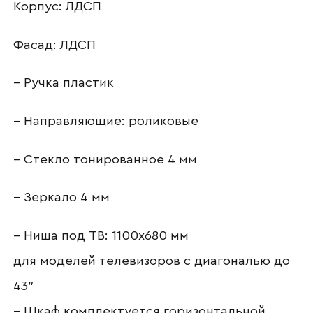
Корпус: ЛДСП
Фасад: ЛДСП
Отправить
– Ручка пластик
Согласен с
политикой конфиденциальности
и обработкой данных.
– Направляющие: роликовые
– Стекло тонированное 4 мм
– Зеркало 4 мм
– Ниша под ТВ: 1100х680 мм
для моделей телевизоров с диагональю до
43″
– Шкаф комплектуется горизонтальной