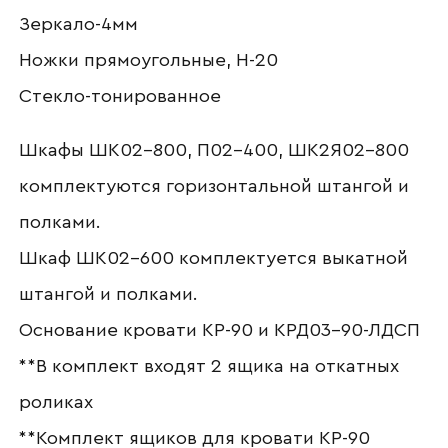
Зеркало-4мм
Ножки прямоугольные, Н-20
Стекло-тонированное
Отправить
Согласен с
политикой конфиденциальности
Шкафы ШК02-800, П02-400, ШК2Я02-800
и обработкой данных.
комплектуются горизонтальной штангой и
полками.
Шкаф ШК02-600 комплектуется выкатной
штангой и полками.
Основание кровати КР-90 и КРД03-90-ЛДСП
**В комплект входят 2 ящика на откатных
роликах
**Комплект ящиков для кровати КР-90