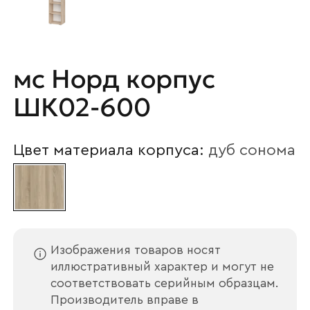
Наименование организации
мс Норд корпус
ШК02-600
Ваш email
Цвет материала корпуса:
дуб сонома
Номер телефона
Изображения товаров носят
Прикрепите логотип
компании
иллюстративный характер и могут не
соответствовать серийным образцам.
Производитель вправе в