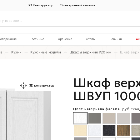
3D Конструктор
Электронный каталог
олодежные
Гостиные
Хранение
Столы
Новинки
Ак
ов
—
Кухни
—
Кухонные модули
—
Шкафы верхние 920 мм
—
Шкаф верх
Шкаф верх
3D конструктор
ШВУП 100
Цвет материала фасада:
дуб скан