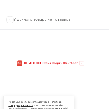
У данного товара нет отзывов.
ШВУП 1000Н. Схема сборки (Сайт).pdf
Используя сайт, вы соглашаетесь с
Политикой
конфиденциальности
и использованием cookies
вашего браузера. Cookies можно отключить в любой