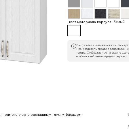
Цвет материала корпуса:
белый
Изображения товаров носят иллюстрат
Производитель вправе в односторонне
товара. Отображаемые на экране цвето
особенностей цветопередачи экрана.
Наименование организации
l
Номер телефона
Прикрепите логотип компании
я прямого угла с распашным глухим фасадом