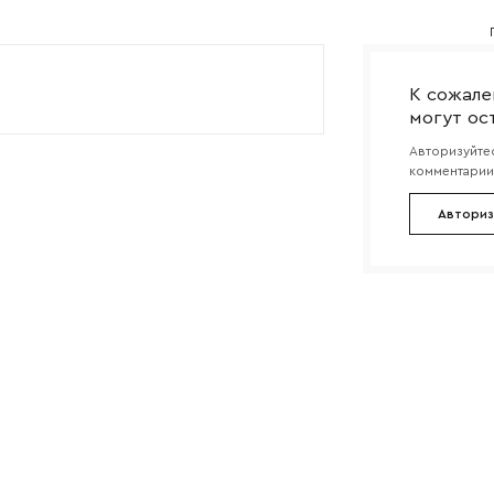
Согласен с
политикой конфиденциальности
и обра
Отправить
данных.
К сожале
могут ос
Авторизуйтес
комментарии 
Авториз