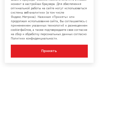
момент в настройках браузера. Для обеспечения
оптимальной работы на сайте могут использоваться
системы веб-аналитики (в том числе
Яндекс.Метрика). Нажимая «Принять» или
продолжая использование сайта, Вы соглашаетесь с
применением указанных технологий и размещением
cookie-файлов, а также подтверждаете свое согласие
на сбор и обработку персональных данных согласно
Политики конфиденциальности.
Принять
КОМПАНИЯ
О компании
Сотрудничество
Контакты
Мы в социальных сетях:
Сервисы
Блог