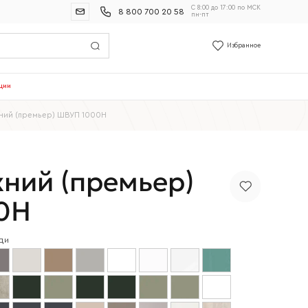
С 8:00 до 17:00 по МСК
8 800 700 20 58
пн-пт
Избранное
ции
ний (премьер) ШВУП 1000Н
ний (премьер)
0Н
ди