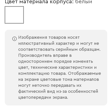
Цвет материала корпуса:
белый
Наименование организации
Ваш email
Изображения товаров носят
иллюстративный характер и могут не
соответствовать серийным образцам.
Производитель вправе в
одностороннем порядке изменять
Номер телефона
цвет, технические характеристики и
комплектацию товара. Отображаемые
на экране цветовые тона материалов
могут неточно передавать их
Прикрепите логотип
фактический вид из‑за особенностей
компании
цветопередачи экрана.