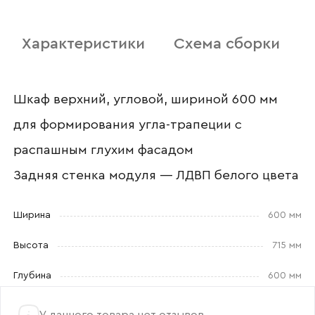
Характеристики
Схема сборки
Отправить
Согласен с
политикой конфиденциальности
и обработкой данных.
Шкаф верхний, угловой, шириной 600 мм
для формирования угла-трапеции с
распашным глухим фасадом
Задняя стенка модуля — ЛДВП белого цвета
Ширина
600 мм
Высота
715 мм
Глубина
600 мм
У данного товара нет отзывов.