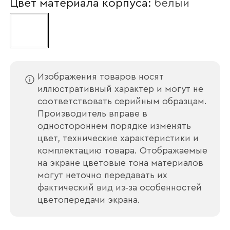
Цвет материала корпуса:
белый
Наименование организации
Изображения товаров носят
Ваш email
иллюстративный характер и могут не
соответствовать серийным образцам.
Производитель вправе в
одностороннем порядке изменять
цвет, технические характеристики и
Номер телефона
комплектацию товара. Отображаемые
на экране цветовые тона материалов
могут неточно передавать их
фактический вид из‑за особенностей
Прикрепите логотип
компании
цветопередачи экрана.